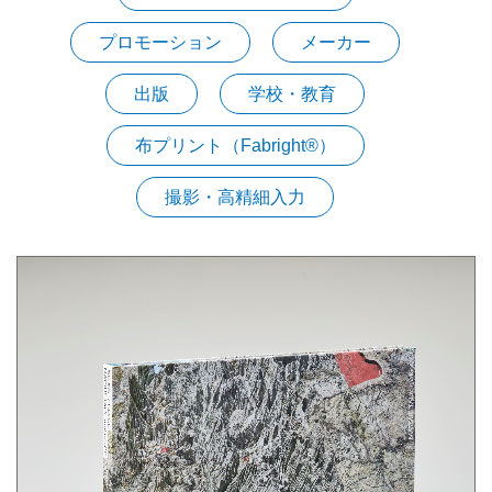
プロモーション
メーカー
出版
学校・教育
布プリント（Fabright®︎）
撮影・高精細入力