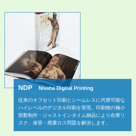
2024/12/06
「第66回 全国カタログ展」で7作品が受賞。
2024/11/19
【メディア掲載】『KYOTOZINE』創刊号に当社の記事が掲載されました！
2024/11/18
【メディア掲載】『印刷・支持体・額装 デジタルイラスト展 ハンドブック』に当社の記事が掲載されました！
2024/11/15
【メディア掲載】『デザインの引き出し 53』に当社の記事が掲載されました！
2024/11/12
「デジタル化・DX推進展」にXR（AR・VR）サービスを展示いたしました
2024/10/22
京都本社にNDP（Nissha Digital Printing）のショールームを設置
2024/09/20
高品質カラーデジタル印刷システム（NDP：Nissha Digital Printing）専用のWEBサイトを開設
2024/05/23
出版業界唯一の専門紙「新文化」にNDP（Nissha Digital Printing） の記事が掲載されました！
2024/05/09
エフエム京都 α-STATION『LONG LIFE DESIGN RADIO ～もののまわり～』で 日本写真印刷コミュニケーションズが紹介されております！
NDP
Nissha Digital Printing
2026/07/28
「第59回 造本装幀コンクール」で審査員奨励賞を受賞。
従来のオフセット印刷とシームレスに代替可能な
ハイレベルのデジタル印刷を実現。印刷物の極小
部数制作・ジャストインタイム納品により在庫リ
スク、保管・廃棄ロス問題を解決します。