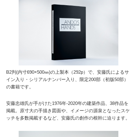
B2判(内⼨690×500㎜)の上製本（292p）で、安藤⽒によるサ
イン⼊り・シリアルナンバー⼊り、限定200部（初版50部）
の書籍です。
安藤忠雄氏が⼿がけた1976年-2020年の建築作品、38作品を
掲載。原⼨⼤の⼿描き図⾯や、イメージの源泉となったスケ
ッチを多数掲載するなど、安藤氏の創作の根幹に迫ります。