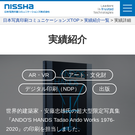
日本写真印刷コミュニケーションズTOP
実績紹介一覧
実績詳細
実績紹介
AR・VR
アート・文化財
デジタル印刷（NDP）
出版
世界的建築家・安藤忠雄氏の超⼤型限定写真集
『ANDO'S HANDS Tadao Ando Works 1976-
2020』の印刷を担当しました。