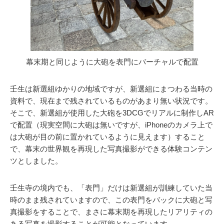
幕末期と同じように大砲を表門にバーチャルで配置
壬生は新選組ゆかりの地域ですが、新選組にまつわる当時の
資料で、現在まで残されているものがあまり無い状況です。
そこで、新選組が使用した大砲を3DCGでリアルに制作しAR
で配置（現実空間に大砲は無いですが、iPhoneのカメラ上で
は大砲が目の前に置かれているように見えます）すること
で、幕末の世界観を再現した写真撮影ができる体験コンテン
ツとしました。
壬生寺の境内でも、「表門」だけは新選組が訓練していた当
時のまま残されていますので、この表門をバックに大砲と写
真撮影をすることで、まさに幕末期を再現したリアリティの
ある写真を撮影することが可能となっています。