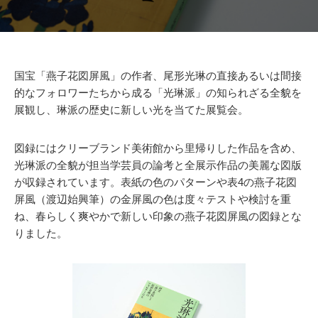
国宝「燕子花図屏風」の作者、尾形光琳の直接あるいは間接
的なフォロワーたちから成る「光琳派」の知られざる全貌を
展観し、琳派の歴史に新しい光を当てた展覧会。
図録にはクリーブランド美術館から里帰りした作品を含め、
光琳派の全貌が担当学芸員の論考と全展示作品の美麗な図版
が収録されています。表紙の色のパターンや表4の燕子花図
屏風（渡辺始興筆）の金屏風の色は度々テストや検討を重
ね、春らしく爽やかで新しい印象の燕子花図屏風の図録とな
りました。