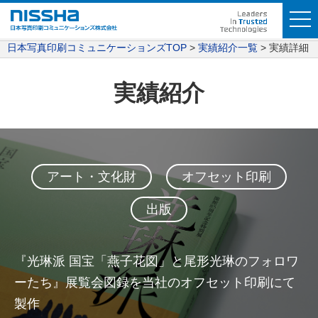
日本写真印刷コミュニケーションズTOP
実績紹介一覧
実績詳細
実績紹介
アート・文化財
オフセット印刷
出版
『光琳派 国宝「燕子花図」と尾形光琳のフォロワ
ーたち』展覧会図録を当社のオフセット印刷にて
製作