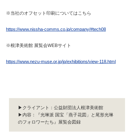
※当社のオフセット印刷についてはこちら
https://www.nissha-comms.co.jp/company/#tech08
※根津美術館 展覧会WEBサイト
https://www.nezu-muse.or.jp/jp/exhibitions/view-118.html
▶クライアント：公益財団法人根津美術館
▶内容：『光琳派 国宝「燕子花図」と尾形光琳
のフォロワーたち』展覧会図録