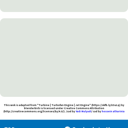
This wok is adapted from "Turbine | Turbofan Engine | Jet Engine" (https://skfb.ly/6SuLq) by
blenderbirb is licensed under Creative Commons Attribution
(http://creativecommons.org/licenses/by/4.0/). /cad by
Yadi Mulyadi
/ cad by
hossein atharinia