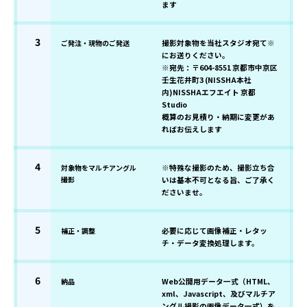
ます
3
ご発注・現物のご発送
撮影対象物を当社スタジオ宛て※
にお送りください。
※宛先：〒604-8551 京都市中京区
壬生花井町3 (NISSHA本社
内)NISSHAエフエイト 京都
Studio
概算のお見積り・納期に変更があ
ればお伝えします
4
対象物をマルチアングル
※特殊な撮影のため、撮影立ち合
撮影
いは基本不可となる旨、ご了承く
ださいませ。
5
補正・調整
必要に応じて画像補正・レタッ
チ・データ変換処理します。
6
納品
Web公開用データ一式（HTML、
xml、Javascript、及びマルチア
ングル撮影の画像データ一式）を