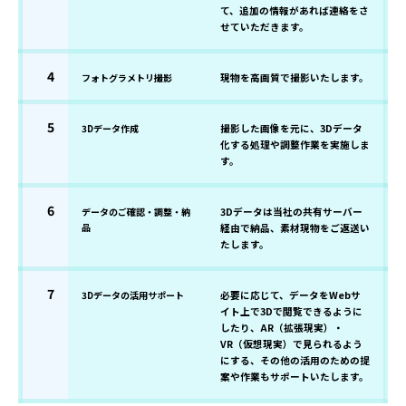
て、追加の情報があれば連絡をさ
せていただきます。
4
フォトグラメトリ撮影
現物を高画質で撮影いたします。
5
3Dデータ作成
撮影した画像を元に、3Dデータ
化する処理や調整作業を実施しま
す。
6
データのご確認・調整・納
3Dデータは当社の共有サーバー
品
経由で納品、素材現物をご返送い
たします。
7
3Dデータの活用サポート
必要に応じて、データをWebサ
イト上で3Dで閲覧できるように
したり、AR（拡張現実）・
VR（仮想現実）で見られるよう
にする、その他の活用のための提
案や作業もサポートいたします。