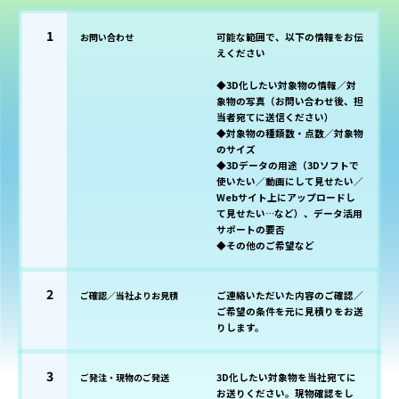
1
お問い合わせ
可能な範囲で、以下の情報をお伝
えください
◆3D化したい対象物の情報／対
象物の写真（お問い合わせ後、担
当者宛てに送信ください）
◆対象物の種類数・点数／対象物
のサイズ
◆3Dデータの用途（3Dソフトで
使いたい／動画にして見せたい／
Webサイト上にアップロードし
て見せたい…など）、データ活用
サポートの要否
◆その他のご希望など
2
ご確認／当社よりお見積
ご連絡いただいた内容のご確認／
ご希望の条件を元に見積りをお送
りします。
3
ご発注・現物のご発送
3D化したい対象物を当社宛てに
お送りください。現物確認をし