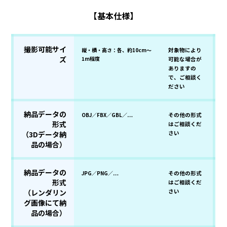
【基本仕様】
撮影可能サイ
縦・横・高さ：各、約10cm～
対象物により
ズ
1m程度
可能な場合が
ありますの
で、ご相談く
ださい
納品データの
OBJ／FBX／GBL／…
その他の形式
形式
はご相談くだ
（3Dデータ納
さい
品の場合）
納品データの
JPG／PNG／…
その他の形式
形式
はご相談くだ
（レンダリン
さい
グ画像にて納
品の場合）